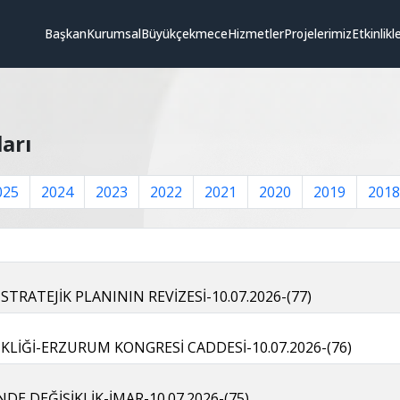
Başkan
Kurumsal
Büyükçekmece
Hizmetler
Projelerimiz
Etkinlikl
ları
025
2024
2023
2022
2021
2020
2019
2018
 STRATEJİK PLANININ REVİZESİ-10.07.2026-(77)
İKLİĞİ-ERZURUM KONGRESİ CADDESİ-10.07.2026-(76)
İNDE DEĞİŞİKLİK-İMAR-10.07.2026-(75)