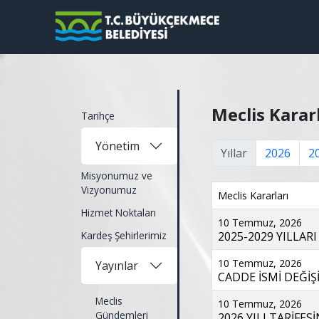
Meclis Karar
Tarihçe
Yönetim
Yıllar
2026
2
Misyonumuz ve
Vizyonumuz
Meclis Kararları
Hizmet Noktaları
10 Temmuz, 2026
Kardeş Şehirlerimiz
2025-2029 YILLARI
10 Temmuz, 2026
Yayınlar
CADDE İSMİ DEĞİŞ
Meclis
10 Temmuz, 2026
Gündemleri
2026 YILI TARİFES