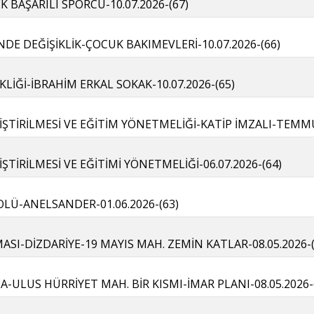
 BAŞARILI SPORCU-10.07.2026-(67)
İNDE DEĞİŞİKLİK-ÇOCUK BAKIMEVLERİ-10.07.2026-(66)
KLİĞİ-İBRAHİM ERKAL SOKAK-10.07.2026-(65)
ŞTİRİLMESİ VE EĞİTİM YÖNETMELİĞİ-KATİP İMZALI-TEMM
TİRİLMESİ VE EĞİTİMİ YÖNETMELİĞİ-06.07.2026-(64)
OLÜ-ANELSANDER-01.06.2026-(63)
SI-DİZDARİYE-19 MAYIS MAH. ZEMİN KATLAR-08.05.2026-(
A-ULUS HÜRRİYET MAH. BİR KISMI-İMAR PLANI-08.05.2026-