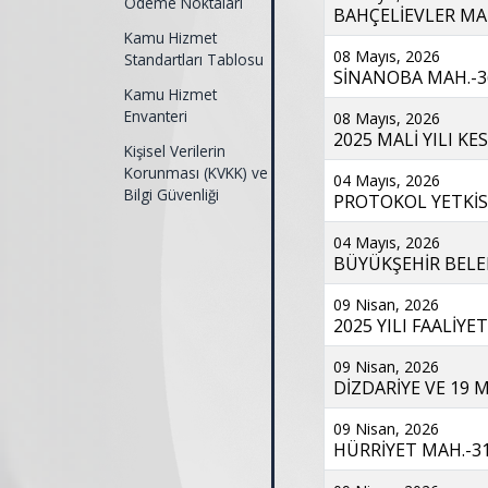
Ödeme Noktaları
BAHÇELİEVLER MAH.
Kamu Hizmet
08 Mayıs, 2026
Standartları Tablosu
SİNANOBA MAH.-36
Kamu Hizmet
Envanteri
08 Mayıs, 2026
2025 MALİ YILI KES
Kişisel Verilerin
Korunması (KVKK) ve
04 Mayıs, 2026
Bilgi Güvenliği
PROTOKOL YETKİSİ
04 Mayıs, 2026
BÜYÜKŞEHİR BELED
09 Nisan, 2026
2025 YILI FAALİYE
09 Nisan, 2026
DİZDARİYE VE 19 M
09 Nisan, 2026
HÜRRİYET MAH.-31