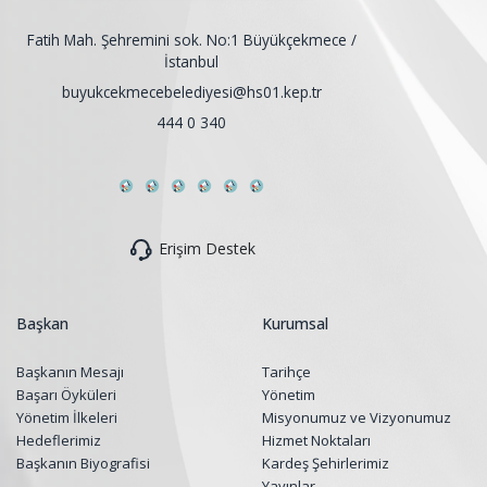
Fatih Mah. Şehremini sok. No:1 Büyükçekmece /
İstanbul
buyukcekmecebelediyesi@hs01.kep.tr
444 0 340
Erişim Destek
Başkan
Kurumsal
Başkanın Mesajı
Tarihçe
Başarı Öyküleri
Yönetim
Yönetim İlkeleri
Misyonumuz ve Vizyonumuz
Hedeflerimiz
Hizmet Noktaları
Başkanın Biyografisi
Kardeş Şehirlerimiz
Yayınlar