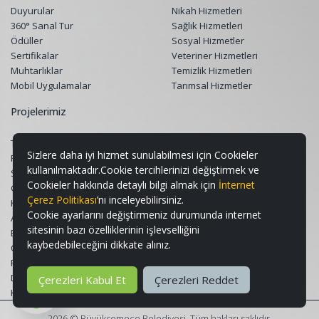
Duyurular
Nikah Hizmetleri
360° Sanal Tur
Sağlık Hizmetleri
Ödüller
Sosyal Hizmetler
Sertifikalar
Veteriner Hizmetleri
Muhtarlıklar
Temizlik Hizmetleri
Mobil Uygulamalar
Tarımsal Hizmetler
Projelerimiz
Tüm Projeler
Sizlere daha iyi hizmet sunulabilmesi için Cookieler
Restorasyon Projeleri
kullanılmaktadır.Cookie tercihlerinizi değiştirmek ve
Sosyal Belediyecilik Projeleri
Cookieler hakkında detaylı bilgi almak için
İnternet
Gençlik ve Spor Projeleri
Çerez Politikası
’nı inceleyebilirsiniz.
Kültür & Sanat ve Turizm Projeleri
Cookie ayarlarını değiştirmeniz durumunda internet
Altyapı ve Üstyapı Projeleri
sitesinin bazı özelliklerinin işlevselliğini
Eğitim Destek Projeleri
kaybedebileceğini dikkate alınız.
Çevre, Peyzaj ve Geri Dönüşüm
Projeleri
Dijital Projeler
Çerezleri Kabul Et
Çerezleri Reddet
Kırsal Kalkınma Projeleri
2026 © Büyükçemece Belediyesi. Tüm hakları saklıdır.