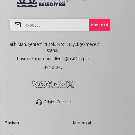
Abone Ol
Fatih Mah. Şehremini sok. No:1 Büyükçekmece /
İstanbul
buyukcekmecebelediyesi@hs01.kep.tr
444 0 340
Erişim Destek
Başkan
Kurumsal