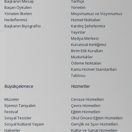
Başkanın Mesajı
Tarihçe
Başarı Öyküleri
Yönetim
Yönetim İlkeleri
Misyonumuz ve Vizyonumuz
Hedeflerimiz
Hizmet Noktaları
Başkanın Biyografisi
Kardeş Şehirlerimiz
Yayınlar
Medya Merkezi
Kurumsal Kimliğimiz
Birim Etik Kuralları
Müdürlükler
Ödeme Noktaları
Kamu Hizmet Standartları
Tablosu
Büyükçekmece
Hizmetler
Müzeler
Cenaze Hizmetleri
İlçemizi Tanıyalım
Çevre Hizmetleri
Festival
Eğitim Hizmetleri
Sosyal Tesisler
Okul Öncesi Eğitim Hizmetleri
Sosyal Kültürel Yaşam
Gençlik ve Spor Hizmetleri
Haberler
Kültür ve Sanat Hizmetleri