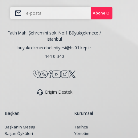
Abone Ol
Fatih Mah. Şehremini sok. No:1 Büyükçekmece /
İstanbul
buyukcekmecebelediyesi@hs01.kep.tr
444 0 340
Erişim Destek
Başkan
Kurumsal
Başkanın Mesajı
Tarihçe
Başarı Öyküleri
Yönetim