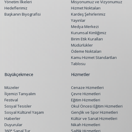
Yönetim İlkeleri
Misyonumuz ve Vizyonumuz
Hedeflerimiz
Hizmet Noktaları
Başkanın Biyografisi
Kardeş Şehirlerimiz
Yayınlar
Medya Merkezi
Kurumsal Kimliğimiz
Birim Etik Kuralları
Müdürlükler
Ödeme Noktaları
Kamu Hizmet Standartları
Tablosu
Büyükçekmece
Hizmetler
Müzeler
Cenaze Hizmetleri
İlçemizi Tanıyalım
Çevre Hizmetleri
Festival
Eğitim Hizmetleri
Sosyal Tesisler
Okul Öncesi Eğitim Hizmetleri
Sosyal Kültürel Yaşam
Gençlik ve Spor Hizmetleri
Haberler
Kültür ve Sanat Hizmetleri
Duyurular
Nikah Hizmetleri
360° Sanal Tur
Sağlık Hizmetleri