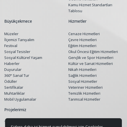
Kamu Hizmet Standartları
Tablosu
Büyükçekmece
Hizmetler
Müzeler
Cenaze Hizmetleri
İlçemizi Tanıyalım
Çevre Hizmetleri
Festival
Eğitim Hizmetleri
Sosyal Tesisler
Okul Öncesi Eğitim Hizmetleri
Sosyal Kültürel Yaşam
Gençlik ve Spor Hizmetleri
Haberler
Kültür ve Sanat Hizmetleri
Duyurular
Nikah Hizmetleri
360° Sanal Tur
Sağlık Hizmetleri
Ödüller
Sosyal Hizmetler
Sertifikalar
Veteriner Hizmetleri
Muhtarlıklar
Temizlik Hizmetleri
Mobil Uygulamalar
Tarımsal Hizmetler
Projelerimiz
Tüm Projeler
Sizlere daha iyi hizmet sunulabilmesi için Cookieler