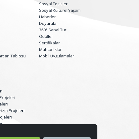
Sosyal Tesisler
Sosyal Kültürel Yaşam
Haberler
Duyurular
360° Sanal Tur
Ödüller
Sertifikalar
Muhtarlıklar
tları Tablosu
Mobil Uygulamalar
ri
Projeleri
eleri
rizm Projeleri
ojeleri
ri
eri Dönüşüm