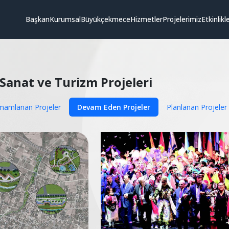
Başkan
Kurumsal
Büyükçekmece
Hizmetler
Projelerimiz
Etkinlikl
Sanat ve Turizm Projeleri
mamlanan Projeler
Devam Eden Projeler
Planlanan Projeler