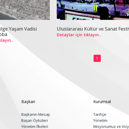
Uluslararası Kültür ve Sanat Festi
ilge Yaşam Vadisi
loba
Detaylar için tıklayın..
klayın..
1
Başkan
Kurumsal
Başkanın Mesajı
Tarihçe
Başarı Öyküleri
Yönetim
Yönetim İlkeleri
Misyonumuz ve Viz