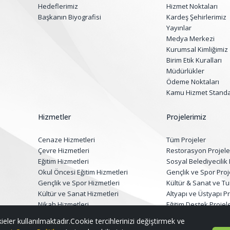
Hedeflerimiz
Hizmet Noktaları
Başkanın Biyografisi
Kardeş Şehirlerimiz
Yayınlar
Medya Merkezi
Kurumsal Kimliğimiz
Birim Etik Kuralları
Müdürlükler
Ödeme Noktaları
Kamu Hizmet Standar
Hizmetler
Projelerimiz
Cenaze Hizmetleri
Tüm Projeler
Çevre Hizmetleri
Restorasyon Projele
Eğitim Hizmetleri
Sosyal Belediyecilik 
Okul Öncesi Eğitim Hizmetleri
Gençlik ve Spor Proj
Gençlik ve Spor Hizmetleri
Kültür & Sanat ve Tu
Kültür ve Sanat Hizmetleri
Altyapı ve Üstyapı Pr
Nikah Hizmetleri
Eğitim Destek Projele
Sağlık Hizmetleri
Çevre, Peyzaj ve G
ieler kullanılmaktadır.Cookie tercihlerinizi değiştirmek ve
Sosyal Hizmetler
Projeleri