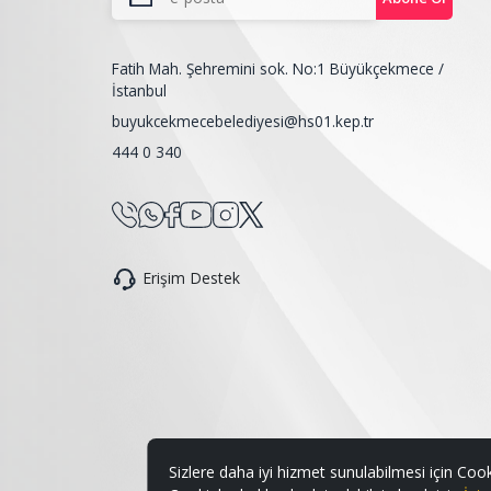
Fatih Mah. Şehremini sok. No:1 Büyükçekmece /
İstanbul
buyukcekmecebelediyesi@hs01.kep.tr
444 0 340
Erişim Destek
Sizlere daha iyi hizmet sunulabilmesi için Cook