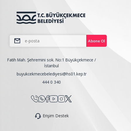
Abone Ol
Fatih Mah. Şehremini sok. No:1 Büyükçekmece /
İstanbul
buyukcekmecebelediyesi@hs01.kep.tr
444 0 340
Erişim Destek