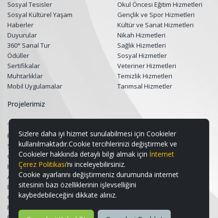
Sosyal Tesisler
Okul Öncesi Eğitim Hizmetleri
Sosyal Kültürel Yaşam
Gençlik ve Spor Hizmetleri
Haberler
Kültür ve Sanat Hizmetleri
Duyurular
Nikah Hizmetleri
360° Sanal Tur
Sağlık Hizmetleri
Ödüller
Sosyal Hizmetler
Sertifikalar
Veteriner Hizmetleri
Muhtarlıklar
Temizlik Hizmetleri
Mobil Uygulamalar
Tarımsal Hizmetler
Projelerimiz
Tüm Projeler
Sizlere daha iyi hizmet sunulabilmesi için Cookieler
Restorasyon Projeleri
kullanılmaktadır.Cookie tercihlerinizi değiştirmek ve
Sosyal Belediyecilik Projeleri
Cookieler hakkında detaylı bilgi almak için
İnternet
Gençlik ve Spor Projeleri
Çerez Politikası
’nı inceleyebilirsiniz.
Kültür & Sanat ve Turizm Projeleri
Cookie ayarlarını değiştirmeniz durumunda internet
Altyapı ve Üstyapı Projeleri
sitesinin bazı özelliklerinin işlevselliğini
Eğitim Destek Projeleri
kaybedebileceğini dikkate alınız.
Çevre, Peyzaj ve Geri Dönüşüm
Projeleri
Dijital Projeler