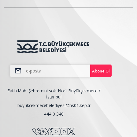
Abone Ol
Fatih Mah. Şehremini sok. No:1 Büyükçekmece /
İstanbul
buyukcekmecebelediyesi@hs01.kep.tr
444 0 340