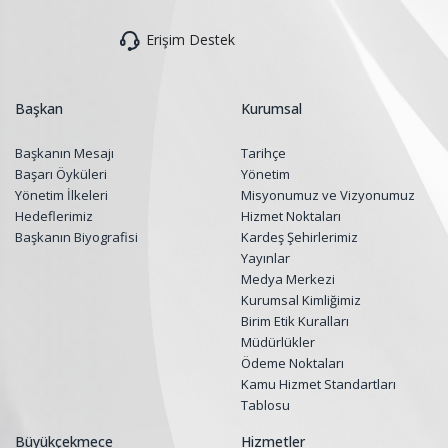
Erişim Destek
Başkan
Kurumsal
Başkanın Mesajı
Tarihçe
Başarı Öyküleri
Yönetim
Yönetim İlkeleri
Misyonumuz ve Vizyonumuz
Hedeflerimiz
Hizmet Noktaları
Başkanın Biyografisi
Kardeş Şehirlerimiz
Yayınlar
Medya Merkezi
Kurumsal Kimliğimiz
Birim Etik Kuralları
Müdürlükler
Ödeme Noktaları
Kamu Hizmet Standartları
Tablosu
Büyükçekmece
Hizmetler