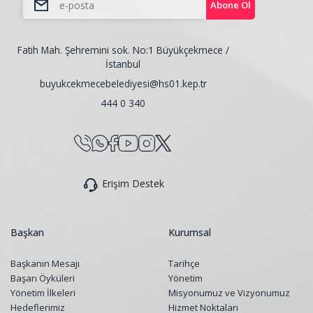
Abone Ol
Fatih Mah. Şehremini sok. No:1 Büyükçekmece /
İstanbul
buyukcekmecebelediyesi@hs01.kep.tr
444 0 340
Erişim Destek
Başkan
Kurumsal
Başkanın Mesajı
Tarihçe
Başarı Öyküleri
Yönetim
Yönetim İlkeleri
Misyonumuz ve Vizyonumuz
Hedeflerimiz
Hizmet Noktaları