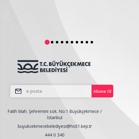
Abone Ol
Fatih Mah. Şehremini sok. No:1 Büyükçekmece /
İstanbul
buyukcekmecebelediyesi@hs01.kep.tr
444 0 340