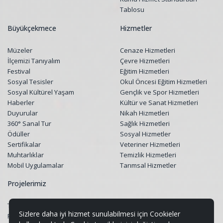
Tablosu
Büyükçekmece
Hizmetler
Müzeler
Cenaze Hizmetleri
İlçemizi Tanıyalım
Çevre Hizmetleri
Festival
Eğitim Hizmetleri
Sosyal Tesisler
Okul Öncesi Eğitim Hizmetleri
Sosyal Kültürel Yaşam
Gençlik ve Spor Hizmetleri
Haberler
Kültür ve Sanat Hizmetleri
Duyurular
Nikah Hizmetleri
360° Sanal Tur
Sağlık Hizmetleri
Ödüller
Sosyal Hizmetler
Sertifikalar
Veteriner Hizmetleri
Muhtarlıklar
Temizlik Hizmetleri
Mobil Uygulamalar
Tarımsal Hizmetler
Projelerimiz
Tüm Projeler
Sizlere daha iyi hizmet sunulabilmesi için Cookieler
Restorasyon Projeleri