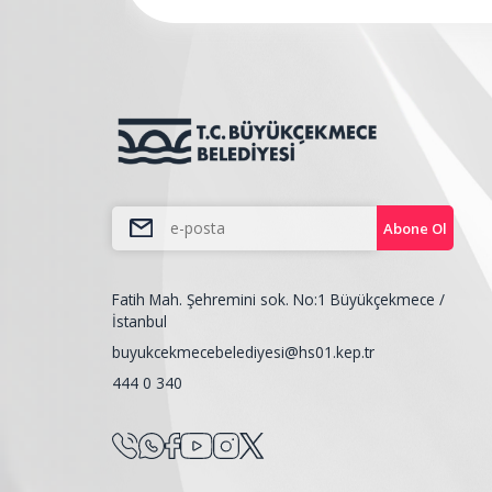
Abone Ol
Fatih Mah. Şehremini sok. No:1 Büyükçekmece /
İstanbul
buyukcekmecebelediyesi@hs01.kep.tr
444 0 340