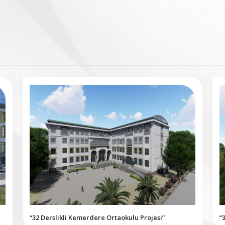
“32 Derslikli Kemerdere Ortaokulu Projesi”
“