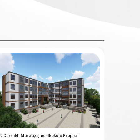
32 Derslikli Muratçeşme İlkokulu Projesi”
“32 Derslikli