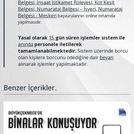
Belgesi, İnşaat İstikamet
Rölevesi
, Kot Kesit
Belgesi,
Numarataj
Belgesi – İşyeri,
Numarataj
Belgesi - Mesken
başvurularının online ortamda
yapılmasıdır.
Yasal olarak
15
gün süren işlemler sistem ile
anında
personele iletilerek
tamamlanabilmektedir.
Sistem üzerinde borcu
olan kişilere borcunu ödediğine dair
beyan
alınarak işlemler yapılmaktadır.
Benzer İçerikler.