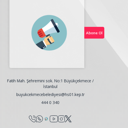
Abone Ol
Fatih Mah. Şehremini sok. No:1 Büyükçekmece /
İstanbul
buyukcekmecebelediyesi@hs01.kep.tr
444 0 340