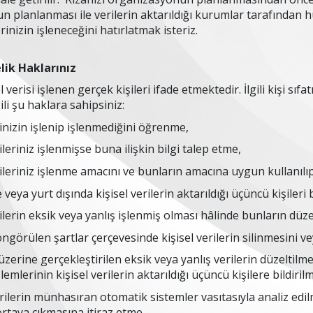
 planlanması ile verilerin aktarıldığı kurumlar tarafından 
rinizin işleneceğini hatırlatmak isteriz.
lik Haklarınız
isel verisi işlenen gerçek kişileri ifade etmektedir. İlgili kişi sı
lgili şu haklara sahipsiniz:
rinizin işlenip işlenmediğini öğrenme,
rileriniz işlenmişse buna ilişkin bilgi talep etme,
rileriniz işlenme amacını ve bunların amacına uygun kullanıl
e veya yurt dışında kişisel verilerin aktarıldığı üçüncü kişileri
rilerin eksik veya yanlış işlenmiş olması hâlinde bunların düz
ngörülen şartlar çerçevesinde kişisel verilerin silinmesini v
üzerine gerçekleştirilen eksik veya yanlış verilerin düzeltilmes
şlemlerinin kişisel verilerin aktarıldığı üçüncü kişilere bildiri
rilerin münhasıran otomatik sistemler vasıtasıyla analiz edilm
rtaya çıkmasına itiraz etme,