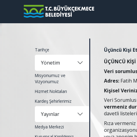
Üçüncü Kişi 
Tarihçe
ÜÇÜNCÜ KİŞİ
Yönetim
Veri sorumlus
Misyonumuz ve
Adres:
Fatih M
Vizyonumuz
Kişisel Verin
Hizmet Noktaları
Veri Sorumlusu
Kardeş Şehirlerimiz
vermeniz du
davetli listele
Yayınlar
Rıza vermeniz h
Medya Merkezi
organizasyonu g
veya anonim h
Kurumsal Kimliğimiz