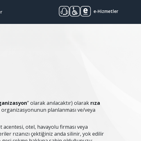
e-Hizmetler
er
ganizasyon
” olarak anılacaktır) olarak
rıza
ama organizasyonunun planlanması ve/veya
at acentesi, otel, havayolu firması veya
er rızanızı çektiğiniz anda silinir, yok edilir
e geri çekme hakkına sahip olduğunuzu;