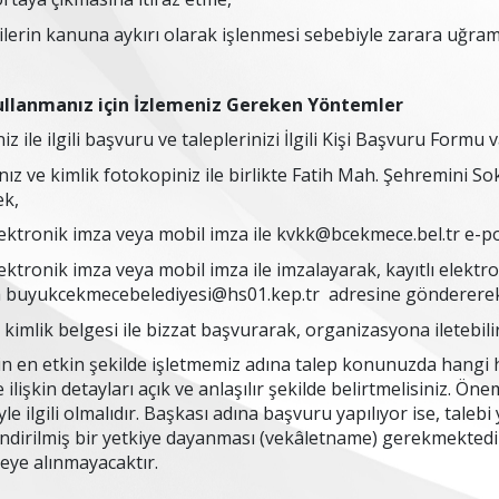
rilerin kanuna aykırı olarak işlenmesi sebebiyle zarara uğram
Kullanmanız için İzlemeniz Gereken Yöntemler
niz ile ilgili başvuru ve taleplerinizi İlgili Kişi Başvuru Formu v
nız ve kimlik fotokopiniz ile birlikte Fatih Mah. Şehremini 
ek,
ektronik imza veya mobil imza ile
kvkk@bcekmece.bel.tr
e-po
ektronik imza veya mobil imza ile imzalayarak, kayıtlı elektr
a
buyukcekmecebelediyesi@hs01.kep.tr
adresine gönderere
r kimlik belgesi ile bizzat başvurarak, organizasyona iletebilir
için en etkin şekilde işletmemiz adına talep konunuzda hangi h
e ilişkin detayları açık ve anlaşılır şekilde belirtmelisiniz. Öne
yle ilgili olmalıdır. Başkası adına başvuru yapılıyor ise, taleb
ndirilmiş bir yetkiye dayanması (vekâletname) gerekmektedir.
eye alınmayacaktır.