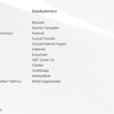
Büyükçekmece
Müzeler
İlçemizi Tanıyalım
yonumuz
Festival
Sosyal Tesisler
Sosyal Kültürel Yaşam
Haberler
Duyurular
360° Sanal Tur
Ödüller
Sertifikalar
Muhtarlıklar
tları Tablosu
Mobil Uygulamalar
ri