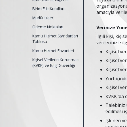
organizasyonun
Birim Etik Kuralları
amacıyla verile
Müdürlükler
Ödeme Noktaları
Verinize Yöne
Kamu Hizmet Standartları
İlgili kişi, kiş
Tablosu
verilerinizle i
Kamu Hizmet Envanteri
Kişisel ve
Kişisel Verilerin Korunması
Kişisel ve
(KVKK) ve Bilgi Güvenliği
Kişisel ve
Yurt içind
Kişisel ve
KVKK ’da ö
Talebiniz 
edilmesi i
İşlenen ve
sonucun o