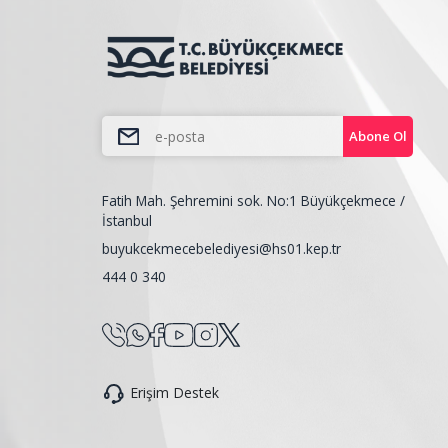
Abone Ol
Fatih Mah. Şehremini sok. No:1 Büyükçekmece /
İstanbul
buyukcekmecebelediyesi@hs01.kep.tr
444 0 340
Erişim Destek