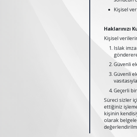
Kişisel ve
Haklarınızı 
Kişisel verileri
Islak imza
gönderer
Güvenli el
Güvenli el
vasıtasıyl
Geçerli bi
Süreci sizler 
ettiğiniz işlem
kişinin kendisi
olarak belgele
değerlendirilm