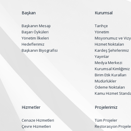
Başkan
Kurumsal
Başkanın Mesajı
Tarihçe
Başarı Öyküleri
Yönetim
Yönetim İlkeleri
Misyonumuz ve Viz
Hedeflerimiz
Hizmet Noktaları
Başkanın Biyografisi
Kardeş Şehirlerimiz
Yayınlar
Medya Merkezi
Kurumsal Kimliğimiz
Birim Etik Kuralları
Müdürlükler
Ödeme Noktaları
Kamu Hizmet Standar
Hizmetler
Projelerimiz
Cenaze Hizmetleri
Tüm Projeler
Çevre Hizmetleri
Restorasyon Projele