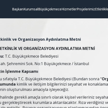
Başkan
Kurumsal
Büyükçekmece
Hizmetler
Projelerimiz
Etkinlikl
Etkinlik ve Organizasyon Aydınlatma Metni
 ETKİNLİK VE ORGANİZASYON AYDINLATMA METNİ
u:
T.C. Büyükçekmece Belediyesi
ah. Şehremini Sok. No:1 Büyükçekmece / İstanbul
izin İşlenme Kapsamı
 sıfatıyla T.C. Büyükçekmece Belediyesi (Bundan sonra “
Or
rumunda
kimlik ve iletişim bilgilerinizi seyahat ve konakl
rinin oluşturulması amacıyla işleyeceğiz.
alinde gerekli amaçla sınırlı olarak kişisel verileriniz seyah
erçekleştirecek kurumlara aktarılacaktır. Rıza verdiğiniz veril
ale getirilir. Rızanızı organizasyonun planlanmasından önc