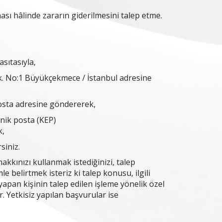
ası hâlinde zararın giderilmesini talep etme.
asıtasıyla,
Sok. No:1 Büyükçekmece / İstanbul adresine
sta adresine göndererek,
onik posta (KEP)
k,
siniz.
akkınızı kullanmak istediğinizi, talep
mle belirtmek isteriz ki talep konusu, ilgili
i yapan kişinin talep edilen işleme yönelik özel
 Yetkisiz yapılan başvurular ise