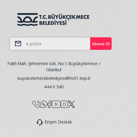
Abone Ol
Fatih Mah. Şehremini sok. No:1 Büyükçekmece /
İstanbul
buyukcekmecebelediyesi@hs01.kep.tr
444 0 340
Erişim Destek