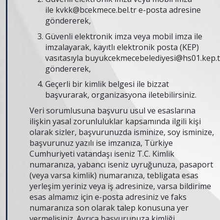
ile
kvkk@bcekmece.bel.tr
e-posta adresine
göndererek,
Güvenli elektronik imza veya mobil imza ile
imzalayarak, kayıtlı elektronik posta (KEP)
vasıtasıyla
buyukcekmecebelediyesi@hs01.kep.t
göndererek,
Geçerli bir kimlik belgesi ile bizzat
başvurarak, organizasyona iletebilirsiniz.
Veri sorumlusuna başvuru usul ve esaslarına
ilişkin yasal zorunluluklar kapsamında ilgili kişi
olarak sizler, başvurunuzda isminize, soy isminize,
başvurunuz yazılı ise imzanıza, Türkiye
Cumhuriyeti vatandaşı iseniz T.C. Kimlik
numaranıza, yabancı iseniz uyruğunuza, pasaport
(veya varsa kimlik) numaranıza, tebligata esas
yerleşim yeriniz veya iş adresinize, varsa bildirime
esas almamız için e-posta adresiniz ve faks
numaranıza son olarak talep konusuna yer
vermelisiniz. Ayrıca başvurunuza kimliği