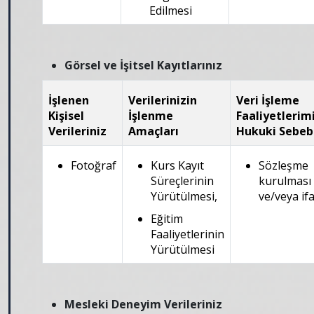
Edilmesi
Görsel ve İşitsel Kayıtlarınız
İşlenen
Verilerinizin
Veri İşleme
Kişisel
İşlenme
Faaliyetlerim
Verileriniz
Amaçları
Hukuki Sebeb
Fotoğraf
Kurs Kayıt
Sözleşme
Süreçlerinin
kurulması
Yürütülmesi,
ve/veya ifa
Eğitim
Faaliyetlerinin
Yürütülmesi
Mesleki Deneyim Verileriniz