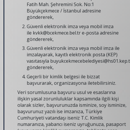
Fatih Mah. Şehremini Sok. No:1
Büyükçekmece / İstanbul adresine
göndererek,
Güvenli elektronik imza veya mobil imza
ile
kvkk@bcekmece.bel.tr
e-posta adresine
göndererek,
Güvenli elektronik imza veya mobil imza ile
imzalayarak, kayıtlı elektronik posta (KEP)
vasıtasıyla
buyukcekmecebelediyesi@hs01.kep.t
göndererek,
Geçerli bir kimlik belgesi ile bizzat
başvurarak, organizasyona iletebilirsiniz.
Veri sorumlusuna başvuru usul ve esaslarına
ilişkin yasal zorunluluklar kapsamında ilgili kişi
olarak sizler, başvurunuzda isminize, soy isminize,
başvurunuz yazılı ise imzanıza, Türkiye
Cumhuriyeti vatandaşı iseniz T.C. Kimlik
numaranıza, yabancı iseniz uyruğunuza, pasaport