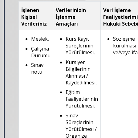
İşlenen
Verilerinizin
Veri İşleme
Kişisel
İşlenme
Faaliyetlerimi
Verileriniz
Amaçları
Hukuki Sebeb
Meslek,
Kurs Kayıt
Sözleşme
Süreçlerinin
kurulması
Çalışma
Yürütülmesi,
ve/veya ifa
Durumu
Kursiyer
Sınav
Bilgilerinin
notu
Alınması /
Kaydedilmesi,
Eğitim
Faaliyetlerinin
Yürütülmesi,
Sınav
Süreçlerinin
Yürütülmesi /
Organize