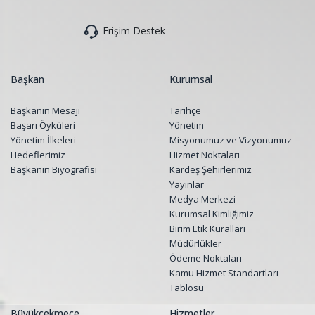
Erişim Destek
Başkan
Kurumsal
Başkanın Mesajı
Tarihçe
Başarı Öyküleri
Yönetim
Yönetim İlkeleri
Misyonumuz ve Vizyonumuz
Hedeflerimiz
Hizmet Noktaları
Başkanın Biyografisi
Kardeş Şehirlerimiz
Yayınlar
Medya Merkezi
Kurumsal Kimliğimiz
Birim Etik Kuralları
Müdürlükler
Ödeme Noktaları
Kamu Hizmet Standartları
Tablosu
Büyükçekmece
Hizmetler