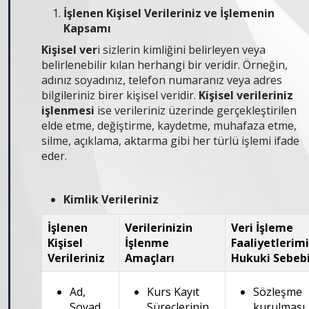
İşlenen Kişisel Verileriniz ve İşlemenin
Kapsamı
Kişisel ver
i sizlerin kimliğini belirleyen veya
belirlenebilir kılan herhangi bir veridir. Örneğin,
adınız soyadınız, telefon numaranız veya adres
bilgileriniz birer kişisel veridir.
Kişisel verileriniz
işlenmesi
ise verileriniz üzerinde gerçekleştirilen
elde etme, değiştirme, kaydetme, muhafaza etme,
silme, açıklama, aktarma gibi her türlü işlemi ifade
eder.
Kimlik Verileriniz
İşlenen
Verilerinizin
Veri İşleme
Kişisel
İşlenme
Faaliyetlerimi
Verileriniz
Amaçları
Hukuki Sebeb
Ad,
Kurs Kayıt
Sözleşme
Soyad,
Süreçlerinin
kurulması