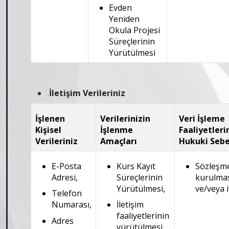
Evden
Yeniden
Okula Projesi
Süreçlerinin
Yürütülmesi
İletişim Verileriniz
İşlenen
Verilerinizin
Veri İşleme
Kişisel
İşlenme
Faaliyetleri
Verileriniz
Amaçları
Hukuki Sebe
E-Posta
Kurs Kayıt
Sözleşm
Adresi,
Süreçlerinin
kurulma
Yürütülmesi,
ve/veya i
Telefon
Numarası,
İletişim
faaliyetlerinin
Adres
yürütülmesi,