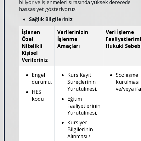
biliyor ve işlenmeleri sırasında yüksek derecede
hassasiyet gösteriyoruz.
Sağlık Bilgileriniz
İşlenen
Verilerinizin
Veri İşleme
Özel
İşlenme
Faaliyetlerim
Nitelikli
Amaçları
Hukuki Sebeb
Kişisel
Verileriniz
Engel
Kurs Kayıt
Sözleşme
durumu,
Süreçlerinin
kurulması
Yürütülmesi,
ve/veya ifa
HES
kodu
Eğitim
Faaliyetlerinin
Yürütülmesi,
Kursiyer
Bilgilerinin
Alınması /