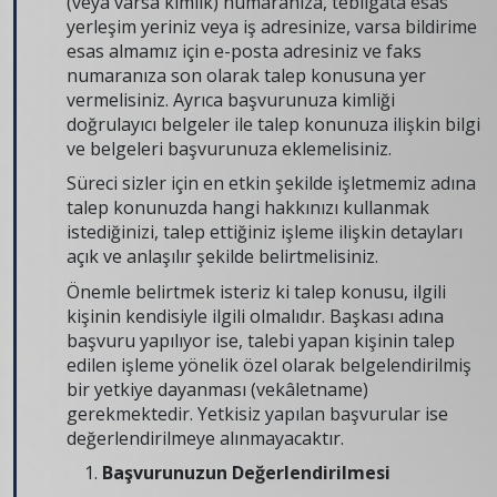
(veya varsa kimlik) numaranıza, tebligata esas
yerleşim yeriniz veya iş adresinize, varsa bildirime
esas almamız için e-posta adresiniz ve faks
numaranıza son olarak talep konusuna yer
vermelisiniz. Ayrıca başvurunuza kimliği
doğrulayıcı belgeler ile talep konunuza ilişkin bilgi
ve belgeleri başvurunuza eklemelisiniz.
Süreci sizler için en etkin şekilde işletmemiz adına
talep konunuzda hangi hakkınızı kullanmak
istediğinizi, talep ettiğiniz işleme ilişkin detayları
açık ve anlaşılır şekilde belirtmelisiniz.
Önemle belirtmek isteriz ki talep konusu, ilgili
kişinin kendisiyle ilgili olmalıdır. Başkası adına
başvuru yapılıyor ise, talebi yapan kişinin talep
edilen işleme yönelik özel olarak belgelendirilmiş
bir yetkiye dayanması (vekâletname)
gerekmektedir. Yetkisiz yapılan başvurular ise
değerlendirilmeye alınmayacaktır.
Başvurunuzun Değerlendirilmesi