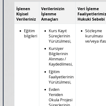
İşlenen
Verilerinizin
Veri İşleme
Kişisel
İşlenme
Faaliyetlerimi
Verileriniz
Amaçları
Hukuki Sebebi
Eğitim
Kurs Kayıt
Sözleşme
bilgileri
Süreçlerinin
kurulması
Yürütülmesi,
ve/veya ifas
Kursiyer
Bilgilerinin
Alınması /
Kaydedilmesi,
Eğitim
Faaliyetlerinin
Yürütülmesi,
Evden
Yeniden
Okula Projesi
Süreçlerinin