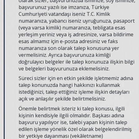
olarak sizler, başvurunuzda isminize, soy isminize,
başvurunuz yazılı ise imzanıza, Türkiye
Cumhuriyeti vatandaşı iseniz T.C. Kimlik
numaranıza, yabancı iseniz uyruğunuza, pasaport
(veya varsa kimlik) numaranıza, tebligata esas
yerleşim yeriniz veya iş adresinize, varsa bildirime
esas almamız için e-posta adresiniz ve faks
numaranıza son olarak talep konusuna yer
vermelisiniz. Ayrıca başvurunuza kimliği
doğrulayıcı belgeler ile talep konunuza ilişkin bilgi
ve belgeleri başvurunuza eklemelisiniz.
Süreci sizler için en etkin şekilde işletmemiz adına
talep konunuzda hangi hakkınızı kullanmak
istediğinizi, talep ettiğiniz işleme ilişkin detayları
açık ve anlaşılır şekilde belirtmelisiniz.
Önemle belirtmek isteriz ki talep konusu, ilgili
kişinin kendisiyle ilgili olmalıdır. Başkası adına
başvuru yapılıyor ise, talebi yapan kişinin talep
edilen işleme yönelik özel olarak belgelendirilmiş
bir yetkiye dayanması (vekâletname)