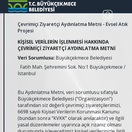
Çevrimiçi Ziyaretçi Aydınlatma Metni - Evsel Atık
Projesi
KİŞİSEL VERİLERİN İŞLENMESİ HAKKINDA
ÇEVRİMİÇİ ZİYARETÇİ AYDINLATMA METNİ
Veri Sorumlusu:
Büyükçekmece Belediyesi
Fatih Mah. Şehremini Sok. No:1 Büyükçekmece /
İstanbul
Bu Aydınlatma Metni, veri sorumlusu sıfatıyla
Büyükçekmece Belediyesi (“Organizasyon”)
tarafından siz değerli çevrimiçi ziyaretçilerimizi,
6698 sayılı Kişisel Verilerin Korunması Kanunu
(bundan sonra “KVKK” olarak anılacaktır) ve ilgili
yasal düzenlemeler uyarınca açık rızanız olması
durumunda işleyeceğimiz kişisel verilerinizle ilgili