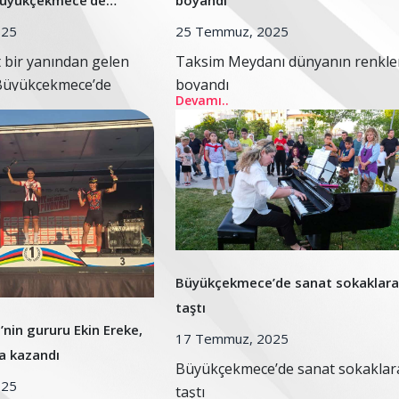
Büyükçekmece’de
boyandı
025
25 Temmuz, 2025
 bir yanından gelen
Taksim Meydanı dünyanın renkle
 Büyükçekmece’de
boyandı
Devamı..
Büyükçekmece’de sanat sokaklara
taştı
in gururu Ekin Ereke,
17 Temmuz, 2025
a kazandı
Büyükçekmece’de sanat sokaklar
025
taştı