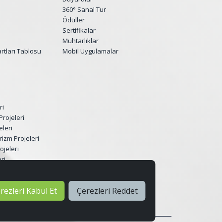
360° Sanal Tur
Ödüller
Sertifikalar
Muhtarlıklar
tları Tablosu
Mobil Uygulamalar
ri
Projeleri
eleri
rizm Projeleri
ojeleri
ri
eri Dönüşüm
rezleri Kabul Et
Çerezleri Reddet
leri