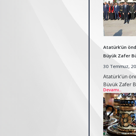
Atatürk’ün önd
Büyük Zafer B
coşkuyla kutlan
30 Temmuz, 2
Atatürk’ün önd
Büyük Zafer 
Devamı..
coşkuyla kutla