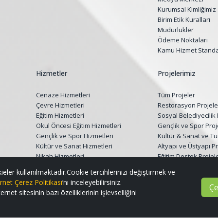
Kurumsal Kimliğimiz
Birim Etik Kuralları
Müdürlükler
Ödeme Noktaları
Kamu Hizmet Standar
Hizmetler
Projelerimiz
Cenaze Hizmetleri
Tüm Projeler
Çevre Hizmetleri
Restorasyon Projele
Eğitim Hizmetleri
Sosyal Belediyecilik 
Okul Öncesi Eğitim Hizmetleri
Gençlik ve Spor Proj
Gençlik ve Spor Hizmetleri
Kültür & Sanat ve Tu
Kültür ve Sanat Hizmetleri
Altyapı ve Üstyapı Pr
Nikah Hizmetleri
Eğitim Destek Projele
Sağlık Hizmetleri
Çevre, Peyzaj ve G
ieler kullanılmaktadır.Cookie tercihlerinizi değiştirmek ve
Sosyal Hizmetler
Projeleri
rnet Çerez Politikası
’nı inceleyebilirsiniz.
Çe
Veteriner Hizmetleri
Dijital Projeler
et sitesinin bazı özelliklerinin işlevselliğini
Temizlik Hizmetleri
Kırsal Kalkınma Proje
Tarımsal Hizmetler