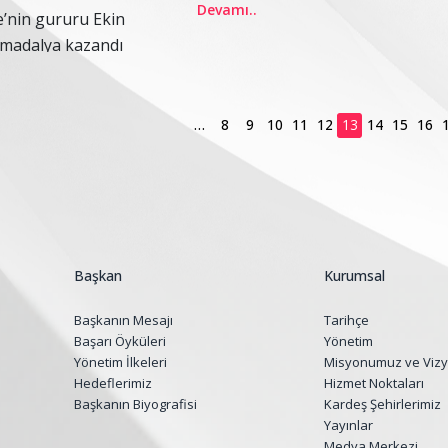
Devamı..
’nin gururu Ekin
madalya kazandı
…
8
9
10
11
12
13
14
15
16
Başkan
Kurumsal
Başkanın Mesajı
Tarihçe
Başarı Öyküleri
Yönetim
Yönetim İlkeleri
Misyonumuz ve Viz
Hedeflerimiz
Hizmet Noktaları
Başkanın Biyografisi
Kardeş Şehirlerimiz
Yayınlar
Medya Merkezi