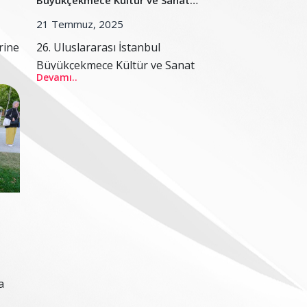
Büyükçekmece Kültür ve Sanat
Festivali başlıyor
21 Temmuz, 2025
rine
26. Uluslararası İstanbul
Büyükçekmece Kültür ve Sanat
Devamı..
Festivali başlıyor
a