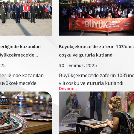
erliğinde kazanılan
Büyükçekmece’de zaferin 103’üncü 
üyükçekmece’de
coşku ve gururla kutlandı
...
025
30 Temmuz, 2025
erliğinde kazanılan
Büyükçekmece’de zaferin 103’ün
Büyükçekmece’de
yılı coşku ve gururla kutlandı
Devamı..
nıyor