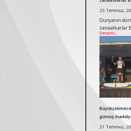
zanaatkarlar 
buluştu
25 Temmuz, 2
Dünyanın dört
zanaatkarlar
Devamı..
buluştu
Büyükçekmece’n
gümüş madaly
21 Temmuz, 2