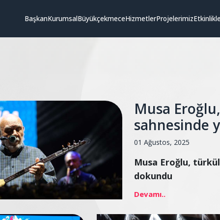
Başkan
Kurumsal
Büyükçekmece
Hizmetler
Projelerimiz
Etkinlikl
Musa Eroğlu, 
sahnesinde 
01 Ağustos, 2025
Musa Eroğlu, türkül
dokundu
Devamı..