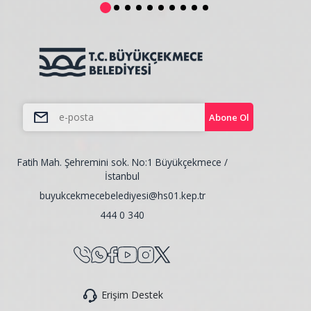
Abone Ol
Fatih Mah. Şehremini sok. No:1 Büyükçekmece /
İstanbul
buyukcekmecebelediyesi@hs01.kep.tr
444 0 340
Erişim Destek