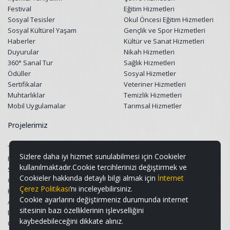
Festival
Eğitim Hizmetleri
Sosyal Tesisler
Okul Öncesi Eğitim Hizmetleri
Sosyal Kültürel Yaşam
Gençlik ve Spor Hizmetleri
Haberler
Kültür ve Sanat Hizmetleri
Duyurular
Nikah Hizmetleri
360° Sanal Tur
Sağlık Hizmetleri
Ödüller
Sosyal Hizmetler
Sertifikalar
Veteriner Hizmetleri
Muhtarlıklar
Temizlik Hizmetleri
Mobil Uygulamalar
Tarımsal Hizmetler
Projelerimiz
Tüm Projeler
Sizlere daha iyi hizmet sunulabilmesi için Cookieler
Restorasyon Projeleri
kullanılmaktadır.Cookie tercihlerinizi değiştirmek ve
Sosyal Belediyecilik Projeleri
Cookieler hakkında detaylı bilgi almak için
İnternet
Gençlik ve Spor Projeleri
Çerez Politikası
’nı inceleyebilirsiniz.
Kültür & Sanat ve Turizm Projeleri
Cookie ayarlarını değiştirmeniz durumunda internet
Altyapı ve Üstyapı Projeleri
sitesinin bazı özelliklerinin işlevselliğini
Eğitim Destek Projeleri
kaybedebileceğini dikkate alınız.
Çevre, Peyzaj ve Geri Dönüşüm