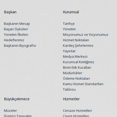
Başkan
Kurumsal
Başkanın Mesajı
Tarihçe
Başarı Öyküleri
Yönetim
Yönetim İlkeleri
Misyonumuz ve Vizyonumuz
Hedeflerimiz
Hizmet Noktaları
Başkanın Biyografisi
Kardeş Şehirlerimiz
Yayınlar
Medya Merkezi
Kurumsal Kimliğimiz
Birim Etik Kuralları
Müdürlükler
Ödeme Noktaları
Kamu Hizmet Standartları
Tablosu
Büyükçekmece
Hizmetler
Müzeler
Cenaze Hizmetleri
İlçemizi Tanıyalım
Çevre Hizmetleri