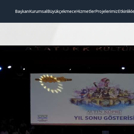
Başkan
Kurumsal
Büyükçekmece
Hizmetler
Projelerimiz
Etkinlikl