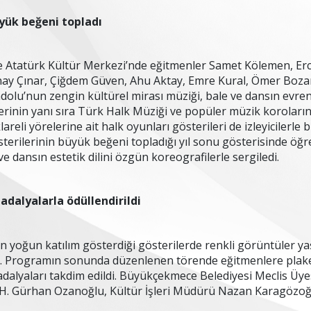
yük beğeni topladı
Atatürk Kültür Merkezi’nde eğitmenler Samet Kölemen, Er
nay Çınar, Çiğdem Güven, Ahu Aktay, Emre Kural, Ömer Boza
dolu’nun zengin kültürel mirası müziği, bale ve dansın evrens
erinin yanı sıra Türk Halk Müziği ve popüler müzik koroları
areli yörelerine ait halk oyunları gösterileri de izleyicilerle
erilerinin büyük beğeni topladığı yıl sonu gösterisinde öğren
e dansın estetik dilini özgün koreografilerle sergiledi.
adalyalarla ödüllendirildi
n yoğun katılım gösterdiği gösterilerde renkli görüntüler y
ı. Programın sonunda düzenlenen törende eğitmenlere plaket
adalyaları takdim edildi. Büyükçekmece Belediyesi Meclis Ü
. Gürhan Ozanoğlu, Kültür İşleri Müdürü Nazan Karagözoğlu 