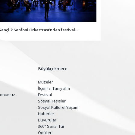
Gençlik Senfoni Orkestrası’ndan festival
“Büyükçekmec
ahnesinde muhteşem performans”
araçla güçle
Büyükçekmece
Müzeler
İlçemizi Tanıyalım
yonumuz
Festival
Sosyal Tesisler
Sosyal Kültürel Yaşam
Haberler
Duyurular
360° Sanal Tur
Ödüller