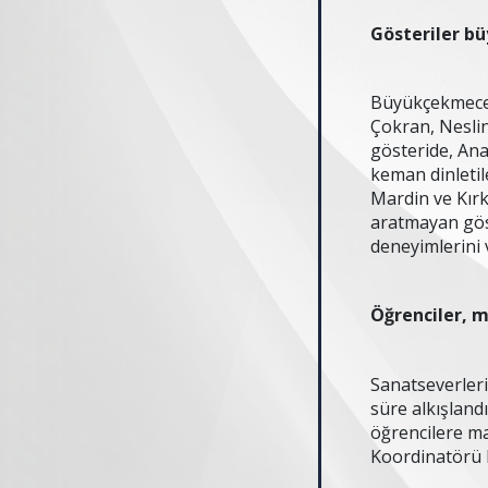
Gösteriler bü
Büyükçekmece 
Çokran, Nesli
gösteride, Ana
keman dinletil
Mardin ve Kırkl
aratmayan göst
deneyimlerini v
Öğrenciler, m
Sanatseverleri
süre alkışland
öğrencilere m
Koordinatörü H