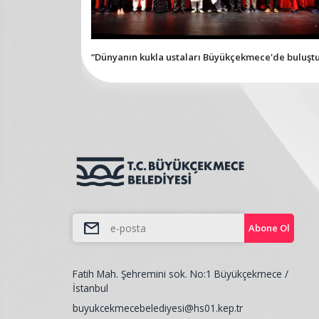
“Dünyanın kukla ustaları Büyükçekmece'de buluşt
Abone Ol
Fatih Mah. Şehremini sok. No:1 Büyükçekmece /
İstanbul
buyukcekmecebelediyesi@hs01.kep.tr