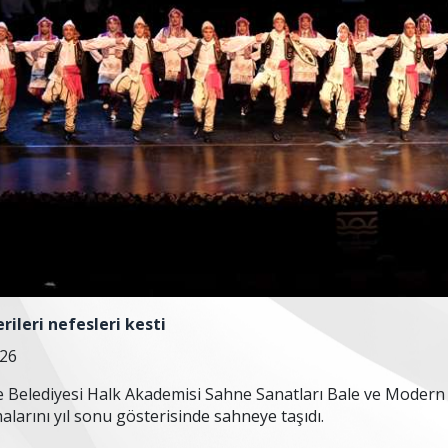
rileri nefesleri kesti
026
Belediyesi Halk Akademisi Sahne Sanatları Bale ve Modern D
şmalarını yıl sonu gösterisinde sahneye taşıdı.