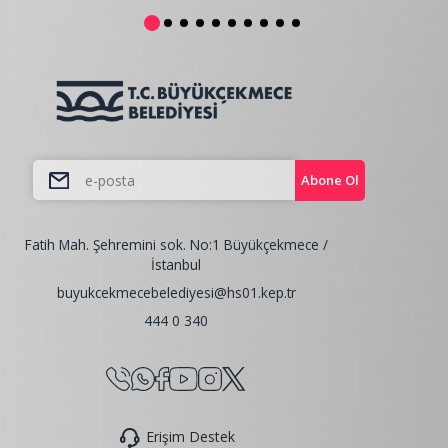
Abone Ol
Fatih Mah. Şehremini sok. No:1 Büyükçekmece /
İstanbul
buyukcekmecebelediyesi@hs01.kep.tr
444 0 340
Erişim Destek