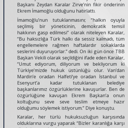
Başkanı Zeydan Karalar Zirve’nin fikir önderinin
Ekrem İmamoğlu olduğunu hatırlattı.
İmamoğlu’nun tutuklanmasını; “halkın oyuyla
seçilmiş bir yöneticinin, demokratik temsil
hakkının gasp edilmesi” olarak niteleyen Karalar,
“Bu haksızlığa Türk halkı da sessiz kalmadı, tüm
engellemelere rağmen haftalardır sokaklarda
seslerini duyuruyorlar.” dedi. On iki gün önce TBB
Başkan Vekili olarak seçildiğini ifade eden Karalar,
“Umut ediyorum, diliyorum ve bekliyorum ki
Türkiye’mizde hukuk üstünlüğü olur. Van’dan
Mardin’e oradan Halfeti‘ye oradan İstanbul ve
Esenyurt’a kadar tutuklanan belediye
başkanlarımız özgürlüklerine kavuşurlar. Ben de
özgürlüğüne kavuşan Ekrem Başkan’a onun
koltuğunu seve seve teslim etmeye hazır
olduğumu söylemek istiyorum.” Diye konuştu.
Karalar, her türlü hukuksuzluğun karşısında
olduklarına vurgu yaparak “Bizler karanlığa karşı