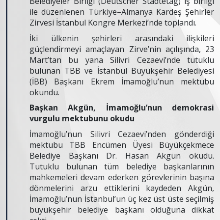
Belediyeler Birliği (Deutscher Städtetag) iş birliği
ile düzenlenen Türkiye–Almanya Kardeş Şehirler
Zirvesi İstanbul Kongre Merkezi’nde toplandı.
İki ülkenin şehirleri arasındaki ilişkileri
güçlendirmeyi amaçlayan Zirve’nin açılışında, 23
Mart’tan bu yana Silivri Cezaevi’nde tutuklu
bulunan TBB ve İstanbul Büyükşehir Belediyesi
(İBB) Başkanı Ekrem İmamoğlu’nun mektubu
okundu.
Başkan Akgün, İmamoğlu’nun demokrasi
vurgulu mektubunu okudu
İmamoğlu’nun Silivri Cezaevi’nden gönderdiği
mektubu TBB Encümen Üyesi Büyükçekmece
Belediye Başkanı Dr. Hasan Akgün okudu.
Tutuklu bulunan tüm belediye başkanlarının
mahkemeleri devam ederken görevlerinin başına
dönmelerini arzu ettiklerini kaydeden Akgün,
İmamoğlu’nun İstanbul’un üç kez üst üste seçilmiş
büyükşehir belediye başkanı olduğuna dikkat