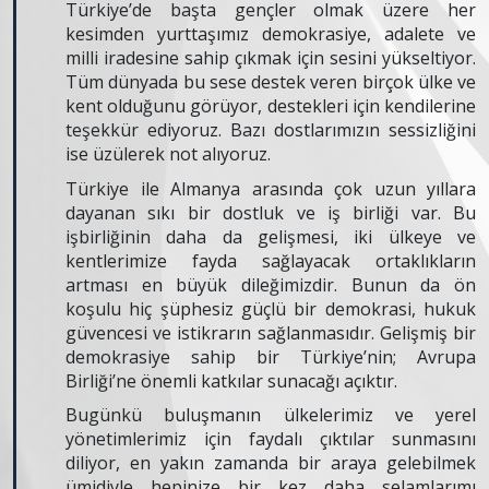
Türkiye’de başta gençler olmak üzere her
kesimden yurttaşımız demokrasiye, adalete ve
milli iradesine sahip çıkmak için sesini yükseltiyor.
Tüm dünyada bu sese destek veren birçok ülke ve
kent olduğunu görüyor, destekleri için kendilerine
teşekkür ediyoruz. Bazı dostlarımızın sessizliğini
ise üzülerek not alıyoruz.
Türkiye ile Almanya arasında çok uzun yıllara
dayanan sıkı bir dostluk ve iş birliği var. Bu
işbirliğinin daha da gelişmesi, iki ülkeye ve
kentlerimize fayda sağlayacak ortaklıkların
artması en büyük dileğimizdir. Bunun da ön
koşulu hiç şüphesiz güçlü bir demokrasi, hukuk
güvencesi ve istikrarın sağlanmasıdır. Gelişmiş bir
demokrasiye sahip bir Türkiye’nin; Avrupa
Birliği’ne önemli katkılar sunacağı açıktır.
Bugünkü buluşmanın ülkelerimiz ve yerel
yönetimlerimiz için faydalı çıktılar sunmasını
diliyor, en yakın zamanda bir araya gelebilmek
ümidiyle hepinize bir kez daha selamlarımı