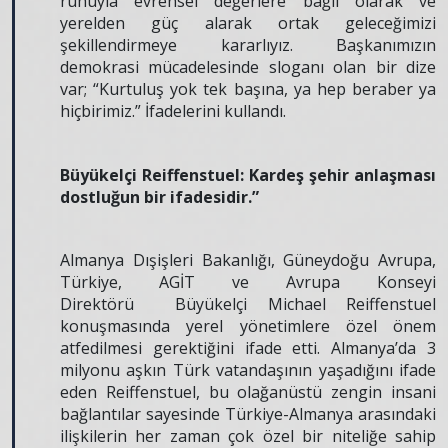
ruhuyla evrensel değerlere bağlı olarak ve
yerelden güç alarak ortak geleceğimizi
şekillendirmeye kararlıyız. Başkanımızın
demokrasi mücadelesinde sloganı olan bir dize
var; “Kurtuluş yok tek başına, ya hep beraber ya
hiçbirimiz.” İfadelerini kullandı.
Büyükelçi Reiffenstuel: Kardeş şehir anlaşması
dostluğun bir ifadesidir.”
Almanya Dışişleri Bakanlığı, Güneydoğu Avrupa,
Türkiye, AGİT ve Avrupa Konseyi
Direktörü Büyükelçi Michael Reiffenstuel
konuşmasında yerel yönetimlere özel önem
atfedilmesi gerektiğini ifade etti. Almanya’da 3
milyonu aşkın Türk vatandaşının yaşadığını ifade
eden Reiffenstuel, bu olağanüstü zengin insani
bağlantılar sayesinde Türkiye-Almanya arasındaki
ilişkilerin her zaman çok özel bir niteliğe sahip