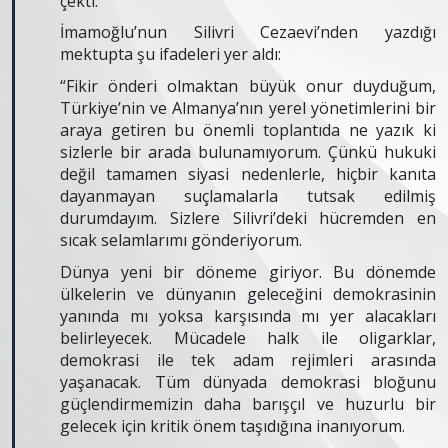
çekti.
İmamoğlu’nun Silivri Cezaevi’nden yazdığı
mektupta şu ifadeleri yer aldı:
“Fikir önderi olmaktan büyük onur duyduğum,
Türkiye’nin ve Almanya’nın yerel yönetimlerini bir
araya getiren bu önemli toplantıda ne yazık ki
sizlerle bir arada bulunamıyorum. Çünkü hukuki
değil tamamen siyasi nedenlerle, hiçbir kanıta
dayanmayan suçlamalarla tutsak edilmiş
durumdayım. Sizlere Silivri’deki hücremden en
sıcak selamlarımı gönderiyorum.
Dünya yeni bir döneme giriyor. Bu dönemde
ülkelerin ve dünyanın geleceğini demokrasinin
yanında mı yoksa karşısında mı yer alacakları
belirleyecek. Mücadele halk ile oligarklar,
demokrasi ile tek adam rejimleri arasında
yaşanacak. Tüm dünyada demokrasi bloğunu
güçlendirmemizin daha barışçıl ve huzurlu bir
gelecek için kritik önem taşıdığına inanıyorum.