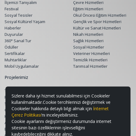
İlçemizi Tanıyalım
Çevre Hizmetleri
Festival
Eğitim Hizmetleri
Sosyal Tesisler
Okul Öncesi Eğitim Hizmetleri
Sosyal Kültürel Yaşam
Gençlik ve Spor Hizmetleri
Haberler
Kültür ve Sanat Hizmetleri
Duyurular
Nikah Hizmetleri
360° Sanal Tur
Sağlık Hizmetleri
Ödüller
Sosyal Hizmetler
Sertifikalar
Veteriner Hizmetleri
Muhtarlıklar
Temizlik Hizmetleri
Mobil Uygulamalar
Tarımsal Hizmetler
Projelerimiz
Tüm Projeler
Sizlere daha iyi hizmet sunulabilmesi için Cookieler
Restorasyon Projeleri
kullanılmaktadır.Cookie tercihlerinizi değiştirmek ve
Sosyal Belediyecilik Projeleri
Cookieler hakkında detaylı bilgi almak için
İnternet
Gençlik ve Spor Projeleri
Çerez Politikası
’nı inceleyebilirsiniz.
Kültür & Sanat ve Turizm Projeleri
Cookie ayarlarını değiştirmeniz durumunda internet
Altyapı ve Üstyapı Projeleri
sitesinin bazı özelliklerinin işlevselliğini
Eğitim Destek Projeleri
kaybedebileceğini dikkate alınız.
Çevre, Peyzaj ve Geri Dönüşüm