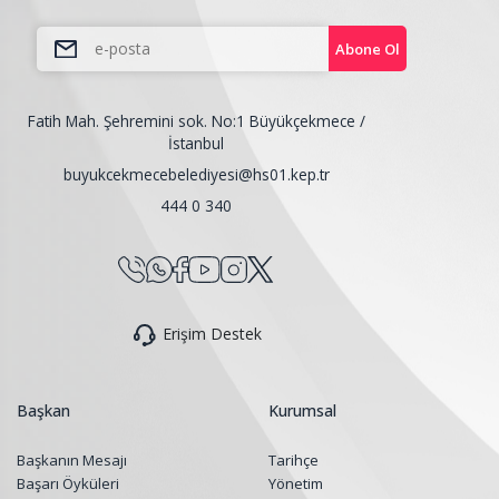
Abone Ol
Fatih Mah. Şehremini sok. No:1 Büyükçekmece /
İstanbul
buyukcekmecebelediyesi@hs01.kep.tr
444 0 340
Erişim Destek
Başkan
Kurumsal
Başkanın Mesajı
Tarihçe
Başarı Öyküleri
Yönetim