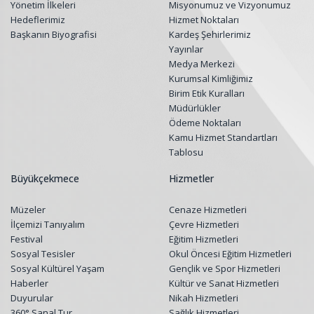
Yönetim İlkeleri
Misyonumuz ve Vizyonumuz
Hedeflerimiz
Hizmet Noktaları
Başkanın Biyografisi
Kardeş Şehirlerimiz
Yayınlar
Medya Merkezi
Kurumsal Kimliğimiz
Birim Etik Kuralları
Müdürlükler
Ödeme Noktaları
Kamu Hizmet Standartları
Tablosu
Büyükçekmece
Hizmetler
Müzeler
Cenaze Hizmetleri
İlçemizi Tanıyalım
Çevre Hizmetleri
Festival
Eğitim Hizmetleri
Sosyal Tesisler
Okul Öncesi Eğitim Hizmetleri
Sosyal Kültürel Yaşam
Gençlik ve Spor Hizmetleri
Haberler
Kültür ve Sanat Hizmetleri
Duyurular
Nikah Hizmetleri
360° Sanal Tur
Sağlık Hizmetleri