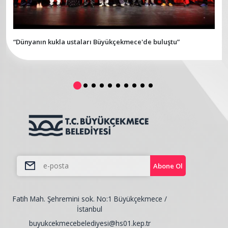
“Dünyanın kukla ustaları Büyükçekmece'de buluştu”
Abone Ol
Fatih Mah. Şehremini sok. No:1 Büyükçekmece /
İstanbul
buyukcekmecebelediyesi@hs01.kep.tr