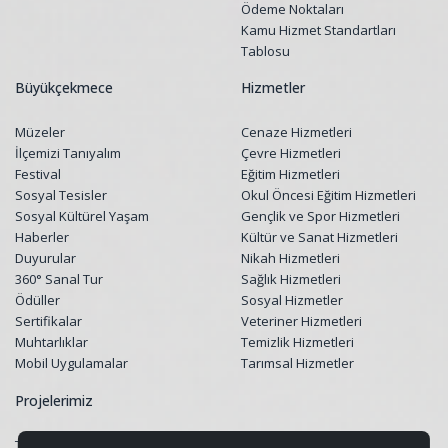
Ödeme Noktaları
Kamu Hizmet Standartları
Tablosu
Büyükçekmece
Hizmetler
Müzeler
Cenaze Hizmetleri
İlçemizi Tanıyalım
Çevre Hizmetleri
Festival
Eğitim Hizmetleri
Sosyal Tesisler
Okul Öncesi Eğitim Hizmetleri
Sosyal Kültürel Yaşam
Gençlik ve Spor Hizmetleri
Haberler
Kültür ve Sanat Hizmetleri
Duyurular
Nikah Hizmetleri
360° Sanal Tur
Sağlık Hizmetleri
Ödüller
Sosyal Hizmetler
Sertifikalar
Veteriner Hizmetleri
Muhtarlıklar
Temizlik Hizmetleri
Mobil Uygulamalar
Tarımsal Hizmetler
Projelerimiz
Tüm Projeler